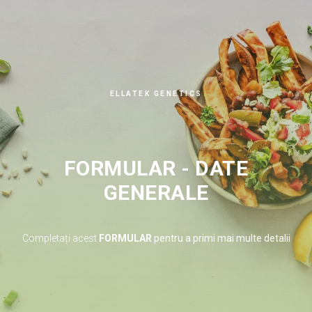
ELLATEK GENETICS
FORMULAR - DATE
GENERALE
Completați acest
FORMULAR
pentru a primi mai multe detalii