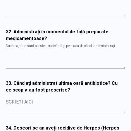
32. Administrați în momentul de față preparate
medicamentoase?
Dacă da, care sunt acestea, indicând și perioada de când le administrați.
33. Când ați administrat ultima oară antibiotice? Cu
ce scop v-au fost prescrise?
SCRIEȚI AICI
34. Deseori pe an aveți recidive de Herpes (Herpes