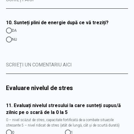
10. Sunteți plini de energie după ce vă treziți?
DA
NU
SCRIEȚI UN COMENTARIU AICI
Evaluare nivelul de stres
11. Evaluați nivelul stresului la care sunteți supus/ă
zilnic pe o scară de la 0 la 5
0 – nivel scăzut de stres, capacitate fortificată de a combate situațiile
stresante 5 – nivel ridicat de stres (atât de lungă, cât și de scurtă durată)
0
1