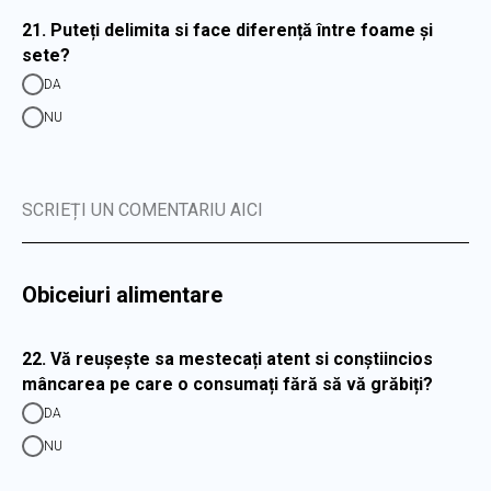
21. Puteți delimita si face diferență între foame și
sete?
DA
NU
SCRIEȚI UN COMENTARIU AICI
Obiceiuri alimentare
22. Vă reușește sa mestecați atent si conștiincios
mâncarea pe care o consumați fără să vă grăbiți?
DA
NU