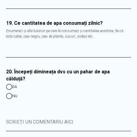
19. Ce cantitatea de apa consumați zilnic?
Enumerați și alte băuturi pe care le consumați și cantitatea acestora, fie că
este cafea, ceai negru, ceai de plante, sucuri, sodas etc...
20. Începeți dimineața dvs cu un pahar de apa
călduță?
DA
NU
SCRIEȚI UN COMENTARIU AICI