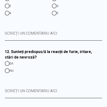
2
3
4
5
SCRIEȚI UN COMENTARIU AICI
12. Sunteți predispus/ă la reacții de furie, iritare,
stări de nevroză?
DA
NU
SCRIEȚI UN COMENTARIU AICI