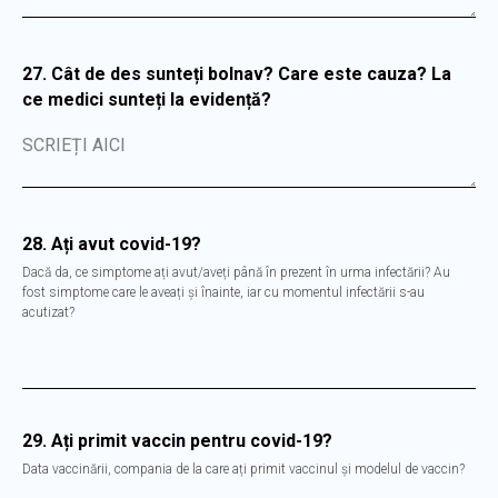
27. Cât de des sunteți bolnav? Care este cauza? La
ce medici sunteți la evidență?
SCRIEȚI AICI
28. Ați avut covid-19?
Dacă da, ce simptome ați avut/aveți până în prezent în urma infectării? Au
fost simptome care le aveați și înainte, iar cu momentul infectării s-au
acutizat?
29. Ați primit vaccin pentru covid-19?
Data vaccinării, compania de la care ați primit vaccinul și modelul de vaccin?